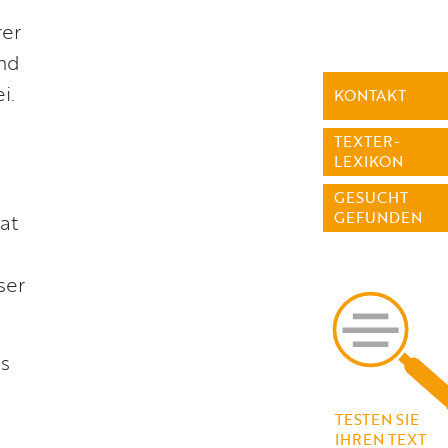
rer
und
i.
KONTAKT
TEXTER-
LEXIKON
GESUCHT
GEFUNDEN
at
ser
ns
TESTEN SIE
IHREN TEXT