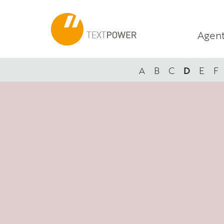
Agent
A
B
C
D
E
F