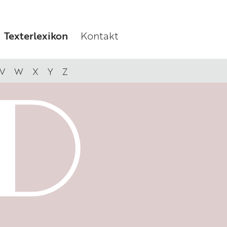
Texterlexikon
Kontakt
V
W
X
Y
Z