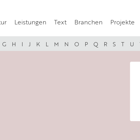
ur
Leistungen
Text
Branchen
Projekte
G
H
I
J
K
L
M
N
O
P
Q
R
S
T
U