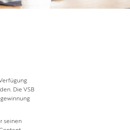
Verfügung.
rden. Die VSB
iegewinnung
r seinen
Content,