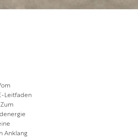
 Vom
E-Leitfaden
. Zum
ndenergie
eine
en Anklang